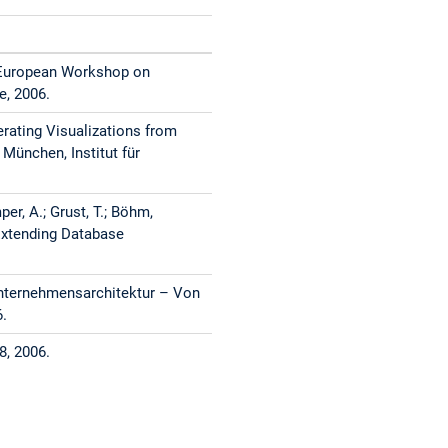
rd European Workshop on
e, 2006.
erating Visualizations from
München, Institut für
per, A.; Grust, T.; Böhm,
Extending Database
T-Unternehmensarchitektur – Von
6.
8, 2006.