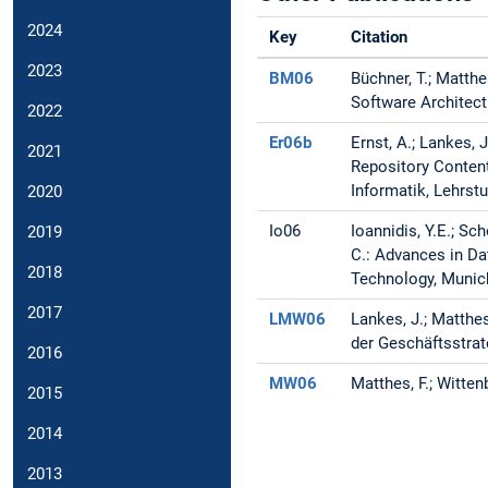
2024
Key
Citation
2023
BM06
Büchner, T.; Matth
Software Architect
2022
Er06b
Ernst, A.; Lankes,
2021
Repository Content
Informatik, Lehrstu
2020
Io06
Ioannidis, Y.E.; Sc
2019
C.: Advances in D
2018
Technology, Munich
2017
LMW06
Lankes, J.; Matthes
der Geschäftsstrat
2016
MW06
Matthes, F.; Witte
2015
2014
2013