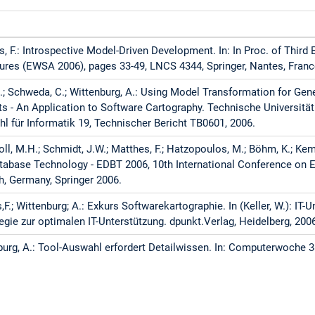
es, F.: Introspective Model-Driven Development. In: In Proc. of Thi
ures (EWSA 2006), pages 33-49, LNCS 4344, Springer, Nantes, Franc
 J.; Schweda, C.; Wittenburg, A.: Using Model Transformation for Gen
s - An Application to Software Cartography. Technische Universität 
hl für Informatik 19, Technischer Bericht TB0601, 2006.
holl, M.H.; Schmidt, J.W.; Matthes, F.; Hatzopoulos, M.; Böhm, K.; Kem
atabase Technology - EDBT 2006, 10th International Conference on 
, Germany, Springer 2006.
,F.; Wittenburg; A.: Exkurs Softwarekartographie. In (Keller, W.): I
egie zur optimalen IT-Unterstützung. dpunkt.Verlag, Heidelberg, 200
nburg, A.: Tool-Auswahl erfordert Detailwissen. In: Computerwoche 3