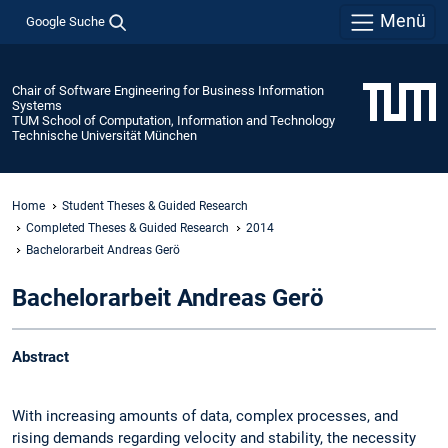
Menü
Google Suche
Chair of Software Engineering for Business Information
Systems
TUM School of Computation, Information and Technology
Technische Universität München
Home
Student Theses & Guided Research
Completed Theses & Guided Research
2014
Bachelorarbeit Andreas Gerö
Bachelorarbeit Andreas Gerö
Abstract
With increasing amounts of data, complex processes, and
rising demands regarding velocity and stability, the necessity