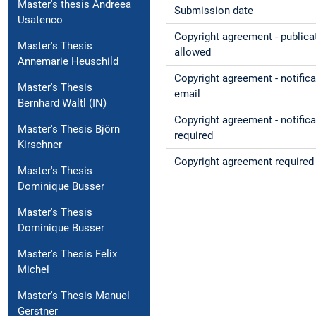
Master's thesis Andreea
Submission date
Usatenco
Copyright agreement - publica
Master's Thesis
allowed
Annemarie Heuschild
Copyright agreement - notifica
Master's Thesis
email
Bernhard Waltl (IN)
Copyright agreement - notifica
Master's Thesis Björn
required
Kirschner
Copyright agreement required
Master's Thesis
Dominique Busser
Master's Thesis
Dominique Busser
Master's Thesis Felix
Michel
Master's Thesis Manuel
Gerstner