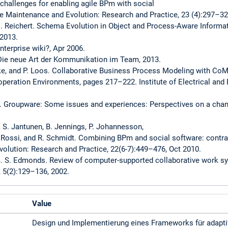
 challenges for enabling agile BPm with social
e Maintenance and Evolution: Research and Practice, 23 (4):297–32
 M. Reichert. Schema Evolution in Object and Process-Aware Informa
 2013.
terprise wiki?, Apr 2006.
e neue Art der Kommunikation im Team, 2013.
tke, and P. Loos. Collaborative Business Process Modeling with Co
ooperation Environments, pages 217–222. Institute of Electrical and
Rein. Groupware: Some issues and experiences: Perspectives on a ch
p, S. Jantunen, B. Jennings, P. Johannesson,
 Rossi, and R. Schmidt. Combining BPm and social software: contra
olution: Research and Practice, 22(6-7):449–476, Oct 2010.
G. S. Edmonds. Review of computer-supported collaborative work sy
 5(2):129–136, 2002.
Value
Design und Implementierung eines Frameworks für adapti