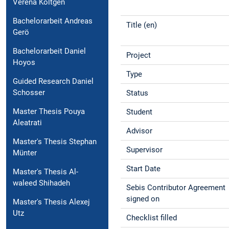
Verena Költgen
Bachelorarbeit Andreas
Title (en)
Gerö
Bachelorarbeit Daniel
Project
Hoyos
Type
Guided Research Daniel
Schosser
Status
Master Thesis Pouya
Student
Aleatrati
Advisor
Master's Thesis Stephan
Supervisor
Münter
Start Date
Master's Thesis Al-
waleed Shihadeh
Sebis Contributor Agreement
signed on
Master's Thesis Alexej
Utz
Checklist filled