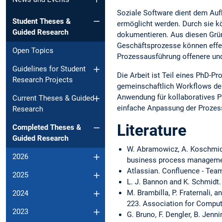
Soziale Software dient dem Au
Student Theses &
ermöglicht werden. Durch sie k
Guided Research
dokumentieren. Aus diesen Grü
Geschäftsprozesse können effekt
Open Topics
Prozessausführung offenere und 
Guidelines for Student
Die Arbeit ist Teil eines PhD-
Research Projects
gemeinschaftlich Workflows desi
Anwendung für kollaboratives P
Current Theses & Guided
einfache Anpassung der Prozess
Research
Literature
Completed Theses &
Guided Research
W. Abramowicz, A. Koschmider
2026
business process management
Atlassian. Confluence - Tea
2025
L. J. Bannon and K. Schmidt.
M. Brambilla, P. Fraternali,
2024
223. Association for Comput
2023
G. Bruno, F. Dengler, B. Jennin