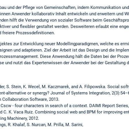
fbau und der Pflege von Gemeinschaften, indem Kommunikation un
önnen Anwender kollaborativ Inhalt entwickeln und erweitern und
nden hilft die Verwendung von sozialer Software beim Geschäfts
iver und flexibler gestaltet werden. Desweiteren erlaubt eine enge
freiere Prozessdefinitionen.
Projektes zur Entwicklung neuer Modellingparadigmen, welche es er
gnen und adaptieren. Ziel der Arbeit ist das Design und die Implem
rozessmanagement. Diese Anwendung hält die Daten bei der Prozes
e und nutzt das Expertenwissen der Anwender bei der Gestaltung d
, S. Stein, K. Wecel, M. Kaczmarek, and A. Filipowska. Social sof
-alternative or synergy? Journal of Systems Integration, 2(3):54–6
m Collaboration Software, 2013.
 Cscw - four characters in search of a context. DAIMI Report Series
 and C. K. Vaca Ruiz. Combining social web and BPM for improving e
ing Machinery, 2012.
gs, R. Khalaf, S. Nurcan, M. Prilla, M. Sarini,