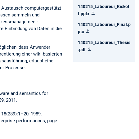
140215_Laboureur_Kickof
d Austausch computergestützt
f.pptx
 Wissen sammeln und
prozessmanagement:
140215_Laboureur_Final.p
re Einbindung von Daten in die
ptx
140215_Laboureur_Thesis
möglichen, dass Anwender
.pdf
entierung einer wiki-basierten
sausführung, erlaubt eine
er Prozesse.
tware and semantics for
9, 2011.
, 18(289):1–20, 1989.
nterprise performances, page