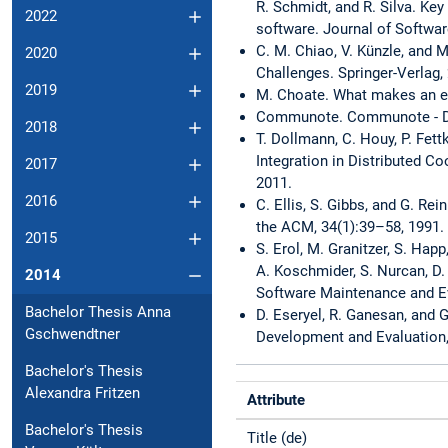
R. Schmidt, and R. Silva. Key
2022
software. Journal of Softwar
C. M. Chiao, V. Künzle, and
2020
Challenges. Springer-Verlag,
2019
M. Choate. What makes an en
Communote. Communote - Di
2018
T. Dollmann, C. Houy, P. Fet
Integration in Distributed C
2017
2011.
2016
C. Ellis, S. Gibbs, and G. 
the ACM, 34(1):39–58, 1991.
2015
S. Erol, M. Granitzer, S. Hap
A. Koschmider, S. Nurcan, D.
2014
Software Maintenance and Ev
Bachelor Thesis Anna
D. Eseryel, R. Ganesan, and 
Gschwendtner
Development and Evaluation,
Bachelor's Thesis
Alexandra Fritzen
Attribute
Bachelor's Thesis
Title (de)