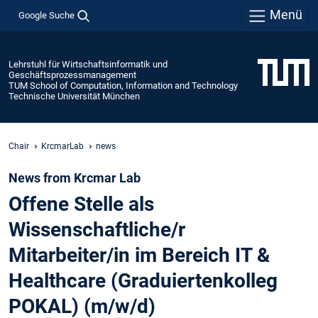
Menü
Google Suche
Lehrstuhl für Wirtschaftsinformatik und
Geschäftsprozessmanagement
TUM School of Computation, Information and Technology
Technische Universität München
Chair
KrcmarLab
news
News from Krcmar Lab
Offene Stelle als
Wissenschaftliche/r
Mitarbeiter/in im Bereich IT &
Healthcare (Graduiertenkolleg
POKAL) (m/w/d)