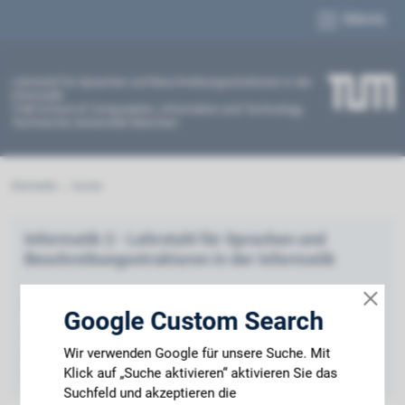
Menü
Lehrstuhl für Sprachen und Beschreibungsstrukturen in der
Informatik
TUM School of Computation, Information and Technology
Technische Universität München
Startseite
Suche
Informatik 2 - Lehrstuhl für Sprachen und
Beschreibungsstrukturen in der Informatik
Prof. Dr. Helmut Seidl
Google Custom Search
TUM Institut für Informatik I2
Wir verwenden Google für unsere Suche. Mit
Boltzmannstraße 3
Klick auf „Suche aktivieren“ aktivieren Sie das
85748 Garching
Suchfeld und akzeptieren die