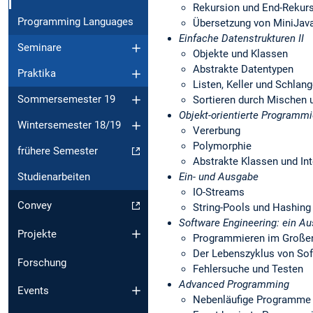
Rekursion und End-Rekur
Programming Languages
Übersetzung von MiniJav
Einfache Datenstrukturen II
Seminare
Objekte und Klassen
Abstrakte Datentypen
Praktika
Listen, Keller und Schlan
Sommersemester 19
Sortieren durch Mischen 
Objekt-orientierte Programm
Wintersemester 18/19
Vererbung
Polymorphie
frühere Semester
Abstrakte Klassen und In
Ein- und Ausgabe
Studienarbeiten
IO-Streams
Convey
String-Pools und Hashing
Software Engineering: ein Au
Projekte
Programmieren im Große
Der Lebenszyklus von So
Forschung
Fehlersuche und Testen
Advanced Programming
Events
Nebenläufige Programme