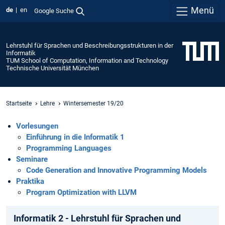
Menü
de
en
Google Suche
Lehrstuhl für Sprachen und Beschreibungsstrukturen in der
Informatik
TUM School of Computation, Information and Technology
Technische Universität München
Startseite
Lehre
Wintersemester 19/20
Vorlesungen
Einführung in die Informatik 1
Programming Languages
Seminare
Code Generation and Innovative Programming Models
Praktika
Program Optimization with LLVM
Informatik 2 - Lehrstuhl für Sprachen und