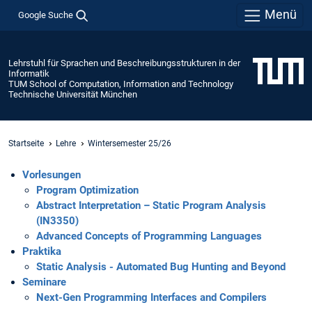
Menü
Google Suche
Lehrstuhl für Sprachen und Beschreibungsstrukturen in der
Informatik
TUM School of Computation, Information and Technology
Technische Universität München
Startseite
Lehre
Wintersemester 25/26
Vorlesungen
Program Optimization
Abstract Interpretation – Static Program Analysis
(IN3350)
Advanced Concepts of Programming Languages
Praktika
Static Analysis - Automated Bug Hunting and Beyond
Seminare
Next-Gen Programming Interfaces and Compilers