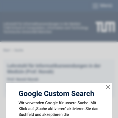
Menü
Lehrstuhl für Informatikanwendungen in der Medizin
TUM School of Computation, Information and Technology
Technische Universität München
Start
Suche
Lehrstuhl für Informatikanwendungen in der
Medizin (Prof. Navab)
Prof. Nassir Navab
Boltzmannstr. 3
85748 Garching
Google Custom Search
Wir verwenden Google für unsere Suche. Mit
Klick auf „Suche aktivieren“ aktivieren Sie das
Suchfeld und akzeptieren die