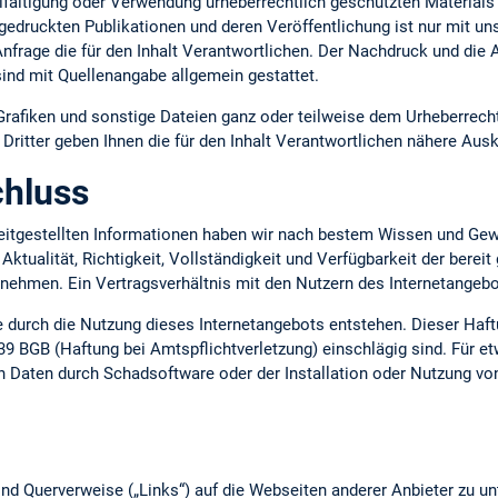
lfältigung oder Verwendung urheberrechtlich geschützten Materials 
gedruckten Publikationen und deren Veröffentlichung ist nur mit uns
 Anfrage die für den Inhalt Verantwortlichen. Der Nachdruck und die
ind mit Quellenangabe allgemein gestattet.
 Grafiken und sonstige Dateien ganz oder teilweise dem Urheberrecht
ritter geben Ihnen die für den Inhalt Verantwortlichen nähere Ausk
hluss
ereitgestellten Informationen haben wir nach bestem Wissen und Gew
 Aktualität, Richtigkeit, Vollständigkeit und Verfügbarkeit der berei
ernehmen. Ein Vertragsverhältnis mit den Nutzern des Internetange
ie durch die Nutzung dieses Internetangebots entstehen. Dieser Haft
39 BGB (Haftung bei Amtspflichtverletzung) einschlägig sind. Für e
n Daten durch Schadsoftware oder der Installation oder Nutzung vo
nd Querverweise („Links“) auf die Webseiten anderer Anbieter zu un