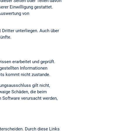
dieser Seiten oder Teilen davon
erer Einwilligung gestattet.
 Auswertung von
 Dritter unterliegen. Auch über
ünfte.
issen erarbeitet und geprüft.
t gestellten Informationen
bots kommt nicht zustande.
ungsausschluss gilt nicht,
twaige Schäden, die beim
n Software verursacht werden,
terscheiden. Durch diese Links