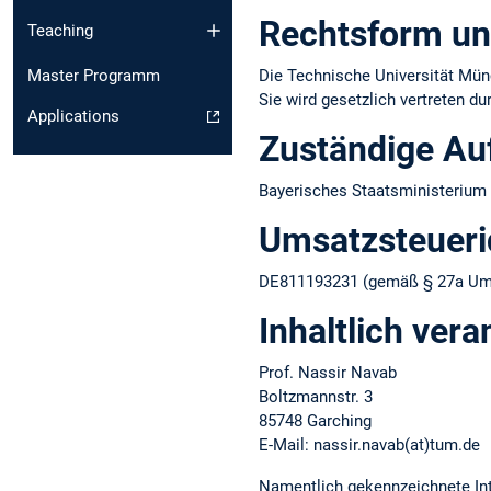
Rechtsform un
Teaching
Die Technische Universität Münc
Master Programm
Sie wird gesetzlich vertreten d
Applications
Zuständige Au
Bayerisches Staatsministerium 
Umsatzsteuer­i
DE811193231 (gemäß § 27a Ums
Inhaltlich vera
Prof. Nassir Navab
Boltzmannstr. 3
85748 Garching
E-Mail: nassir.navab(at)tum.de
Namentlich gekennzeichnete Int