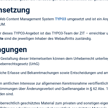
msetzung
em Web Content Management System
TYPO3
umgesetzt und ist ein An
TUM.
r dieses TYPO3-Angebot ist das TYPO3-Team der ZIT – erreichbar 
lte
sind die jeweiligen Inhaber des Webauftritts zuständig.
ngungen
ie Gestaltung dieser Internetseiten können dem Urheberrecht unterlie
heberrechtsgesetz (UrhG)
iche Erlasse und Bekanntmachungen sowie Entscheidungen und amtl
m amtlichen Interesse zur allgemeinen Kenntnisnahme veröffentlich
timmungen über Änderungsverbot und Quellenangabe in § 62 Abs. 1 
en sind.
heberrechtlich geschütztes Material zum privaten und sonstigen ei