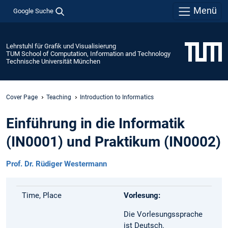
Menü
Google Suche
Lehrstuhl für Grafik und Visualisierung
TUM School of Computation, Information and Technology
Technische Universität München
Cover Page
Teaching
Introduction to Informatics
Einführung in die Informatik
(IN0001) und Praktikum (IN0002)
Prof. Dr. Rüdiger Westermann
Time, Place
Vorlesung:
Die Vorlesungssprache
ist Deutsch.