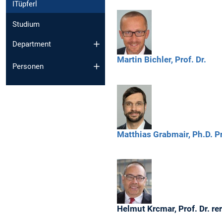
ITüpferl
Studium
Department
Martin
Bichler,
Prof. Dr.
Personen
Matthias
Grabmair,
Ph.D. P
Helmut
Krcmar,
Prof. Dr. re