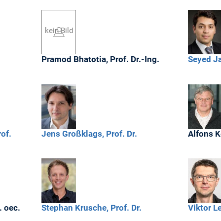
kein Bild
Pramod
Bhatotia,
Prof. Dr.-Ing.
Seyed Ja
rof.
Jens
Großklags,
Prof. Dr.
Alfons
K
r. oec.
Stephan
Krusche,
Prof. Dr.
Viktor
Le