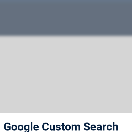
Google Custom Search