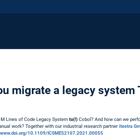
u migrate a legacy system 
 1M Lines of Code Legacy System
to(!)
Cobol? And how can we perfo
anual work? Together with our industrial research partner
itestra G
www.doi.org/10.1109/ICSME52107.2021.00055