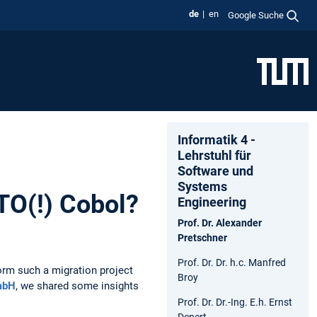
de
en
Google Suche
Informatik 4 -
Lehrstuhl für
Software und
Systems
TO(!) Cobol?
Engineering
Prof. Dr. Alexander
Pretschner
Prof. Dr. Dr. h.c. Manfred
rm such a migration project
Broy
mbH
, we shared some insights
Prof. Dr. Dr.-Ing. E.h. Ernst
Denert