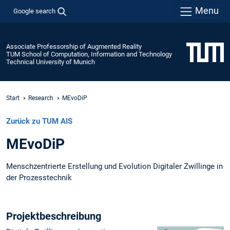
Menu
Google search
Associate Professorship of Augmented Reality
TUM School of Computation, Information and Technology
Technical University of Munich
Start
Research
MEvoDiP
Zurück zu TUM AIS
MEvoDiP
Menschzentrierte Erstellung und Evolution Digitaler Zwillinge in
der Prozesstechnik
Projektbeschreibung