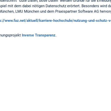
 Überschrift "Gute Daten, böse Daten" werden Gründe für die Erhebu
iel mit dem dabei nötigen Datenschutz erörtert. Besonders wird d
ünchen, LMU München und dem Praxispartner Software AG hervor
s://www.faz.net/aktuell/karriere-hochschule/nutzung-und-schutz-v
chungsprojekt
Inverse Transparenz
.