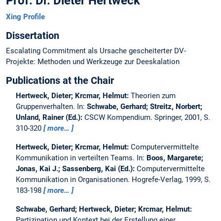
Prof. Dr. Dieter Hertweck
Xing Profile
Dissertation
Escalating Commitment als Ursache gescheiterter DV-
Projekte: Methoden und Werkzeuge zur Deeskalation
Publications at the Chair
Hertweck, Dieter; Krcmar, Helmut:
Theorien zum
Gruppenverhalten.
In:
Schwabe, Gerhard; Streitz, Norbert;
Unland, Rainer (Ed.):
CSCW Kompendium. Springer, 2001, S.
310-320
more…
Hertweck, Dieter; Krcmar, Helmut:
Computervermittelte
Kommunikation in verteilten Teams.
In:
Boos, Margarete;
Jonas, Kai J.; Sassenberg, Kai (Ed.):
Computervermittelte
Kommunikation in Organisationen. Hogrefe-Verlag, 1999, S.
183-198
more…
Schwabe, Gerhard; Hertweck, Dieter; Krcmar, Helmut:
Partizipation und Kontext bei der Erstellung einer