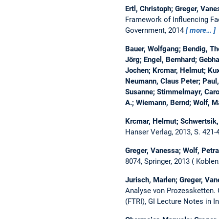
Ertl, Christoph; Greger, Van
Framework of Influencing Fa
Government, 2014
more…
Bauer, Wolfgang; Bendig, Th
Jörg; Engel, Bernhard; Gebhar
Jochen; Krcmar, Helmut; Kux,
Neumann, Claus Peter; Paul, 
Susanne; Stimmelmayr, Caroli
A.; Wiemann, Bernd; Wolf, Ma
Krcmar, Helmut; Schwertsik,
Hanser Verlag, 2013, S. 421
Greger, Vanessa; Wolf, Petr
8074, Springer, 2013
Koblen
Jurisch, Marlen; Greger, Van
Analyse von Prozessketten.
(FTRI), GI Lecture Notes in I