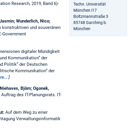
ation Research, 2019, Band 6)-
Techn. Universität
München i17
Boltzmannstraße 3
Jasmin; Wunderlich, Nico;
85748 Garching b.
um konstruktiven und souveränen
München
E-Government
mensionen digitaler Mündigkeit
 und Kommunikation“ der
d Politik“ der Deutschen
litische Kommunikation“ der
re…
 Niehaves, Björn; Ogonek,
Auftrag des IT-Planungsrats.
IT-
ut:
Auf dem Weg zu einer
htagung Verwaltungsinformatik