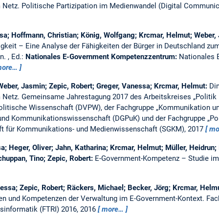
m Netz.
Politische Partizipation im Medienwandel (Digital Communic
a; Hoffmann, Christian; König, Wolfgang; Krcmar, Helmut; Weber, 
igkeit – Eine Analyse der Fähigkeiten der Bürger in Deutschland z
en.
, Ed.:
Nationales E-Government Kompetenzzentrum:
Nationales 
ore…
 Weber, Jasmin; Zepic, Robert; Greger, Vanessa; Krcmar, Helmut:
Di
m Netz.
Gemeinsame Jahrestagung 2017 des Arbeitskreises „Politik
olitische Wissenschaft (DVPW), der Fachgruppe „Kommunikation un
k- und Kommunikationswissenschaft (DGPuK) und der Fachgruppe „Po
ft für Kommunikations- und Medienwissenschaft (SGKM), 2017
mo
a; Heger, Oliver; Jahn, Katharina; Krcmar, Helmut; Müller, Heidrun;
chuppan, Tino; Zepic, Robert:
E-Government-Kompetenz – Studie im 
essa; Zepic, Robert; Räckers, Michael; Becker, Jörg; Krcmar, Helm
llen und Kompetenzen der Verwaltung im E-Government-Kontext.
Fac
sinformatik (FTRI) 2016, 2016
more…