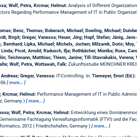
essa; Wolf, Petra, Krcmar, Helmut:
Analysis of Different Organizatio
ctors Regarding Performance Management of IT in Public Organiza
omas; Benz, Thomas; Boberach, Michael; Dowling, Michael; Duisber
dt, Birgit; Greger, Vanessa; Heuer, Jörg; Hopf, Stefan; Jänig, Jens-
 Bernhard; Lipka, Michael; Michels, Jochen; Milzarek, Doris; Moy, 
Linda; Picot, Arnold; Radusch, Ilja; Rothbächer, Monika; Ruse, Caro
n; Teichmann, Matthias; Thiem, Janine; Till-Stavrakakis, Verena; V
lte; Wolf, Petra, Wottawah, Falk:
Zukunftsstudie MÜNCHNER KREI
 Andreas; Greger, Vanessa:
IT-Controlling.
In:
Tiemeyer, Ernst (Ed.):
-456
more…
a; Krcmar, Helmut:
Performance Management of IT in Public Admini
z, Germany
more…
essa; Wolf, Petra; Krcmar, Helmut:
Entwicklung eines Domänenmodel
Gemeinsame Fachtagung Verwaltungsinformatik (FTVI) und die Fac
nformatics, 2012
Friedrichshafen, Germany
more…