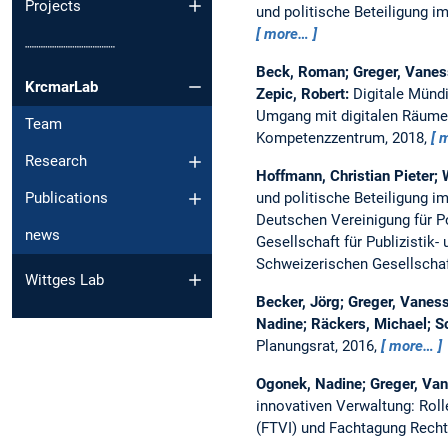
Projects
und politische Beteiligung i
more…
┈┈┈┈┈┈┈┈┈┈
Beck, Roman; Greger, Vaness
KrcmarLab
Zepic, Robert:
Digitale Münd
Umgang mit digitalen Räum
Team
Kompetenzzentrum, 2018,
m
Research
Hoffmann, Christian Pieter;
und politische Beteiligung i
Publications
Deutschen Vereinigung für P
news
Gesellschaft für Publizisti
Schweizerischen Gesellscha
Wittges Lab
Becker, Jörg; Greger, Vaness
Nadine; Räckers, Michael; S
Planungsrat, 2016,
more…
Ogonek, Nadine; Greger, Van
innovativen Verwaltung: Ro
(FTVI) und Fachtagung Recht