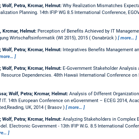
; Wolf, Petra, Krcmar, Helmut:
Why Realization Mismatches Expecta
alization Planning.
14th IFIP WG 8.5 International Conference, EGO
a, Krcmar, Helmut:
Perception of Benefits Achieved by IT Managemen
agung Wirtschaftsinformatik (WI 2015), 2015
Osnabrück
more…
; Wolf, Petra; Krcmar, Helmut:
Integratives Benefits Management a
more…
; Wolf, Petra; Krcmar, Helmut:
E-Government Stakeholder Analysis
nd Resource Dependencies.
48th Hawaii International Conference on
essa; Wolf, Petra; Krcmar, Helmut:
Analysis of Different Organizatio
 IT.
14th European Conference on eGovernment – ECEG 2014, Aca
ited,Reading, UK, 2014
Brasov
more…
; Wolf, Petra; Krcmar, Helmut:
Analyzing Stakeholders in Complex 
odel.
Electronic Government - 13th IFIP W.G. 8.5 International Con
re…