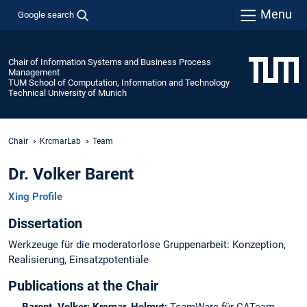
Menu
Google search
Chair of Information Systems and Business Process
Management
TUM School of Computation, Information and Technology
Technical University of Munich
Chair
KrcmarLab
Team
Dr. Volker Barent
Xing Profile
Dissertation
Werkzeuge für die moderatorlose Gruppenarbeit: Konzeption,
Realisierung, Einsatzpotentiale
Publications at the Chair
Barent, Volker; Krcmar, Helmut:
TeamWare für CATeam.