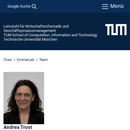
Menü
Google Suche
Lehrstuhl für Wirtschaftsinformatik und
Geschäftsprozessmanagement
TUM School of Computation, Information and Technology
Technische Universität München
Chair
KrcmarLab
Team
Andrea
Trost