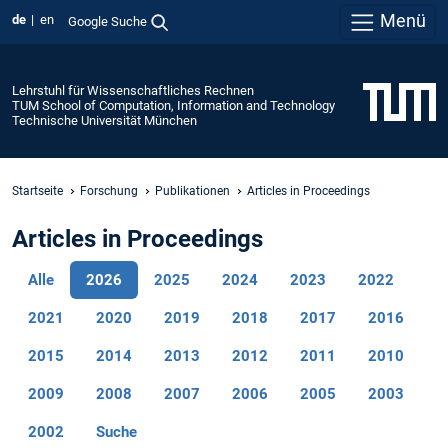
Menü
de
en
Google Suche
Lehrstuhl für Wissenschaftliches Rechnen
TUM School of Computation, Information and Technology
Technische Universität München
Startseite
Forschung
Publikationen
Articles in Proceedings
Articles in Proceedings
Alle
2026
2025
2024
2023
2022
2021
2020
2019
2018
2017
2016
2015
2014
2013
2012
2011
2010
2009
2008
2007
2006
2005
2003
2002
Suche