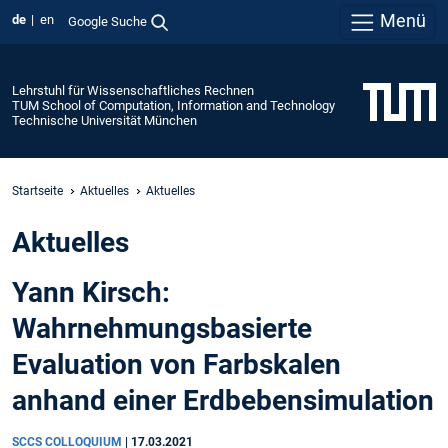
Menü
de
en
Google Suche
Lehrstuhl für Wissenschaftliches Rechnen
TUM School of Computation, Information and Technology
Technische Universität München
Startseite
Aktuelles
Aktuelles
Aktuelles
Yann Kirsch:
Wahrnehmungsbasierte
Evaluation von Farbskalen
anhand einer Erdbebensimulation
SCCS COLLOQUIUM
|
17.03.2021